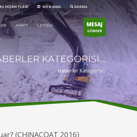
ARAMA
MU HİZMETLERİ
WEB MAIL
MESAJ
YER
ANKET
İLETİŞİM
GÖNDER
BERLER KATEGORİSİ...
Haberler Kategorisi...
 Fuar? (CHINACOAT 2016)