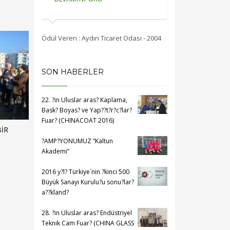
Ödül Veren : Ege Bölgesi Sanayi Odası -
Ödül Veren : Ege Bö
2005
2005
SON HABERLER
22. ?in Uluslar aras? Kaplama,
Bask? Boyas? ve Yap??t?r?c?lar?
İR
Fuar? (CHINACOAT 2016)
?AMP?YONUMUZ “Kaltun
Akademi”
2016 y?l? Türkiye`nin ?kinci 500
Büyük Sanayi Kurulu?u sonu?lar?
a??kland?
28. ?in Uluslar aras? Endüstriyel