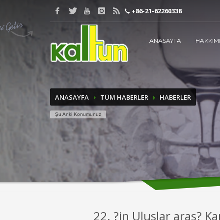
+86-21-62260338
ARANACAK KELİMEYİ GİRİN
ANASAYFA
HAKKIM
ANASAYFA
TÜM HABERLER
HABERLER
Şu Anki Konumunuz
22. ?in Uluslar aras? 