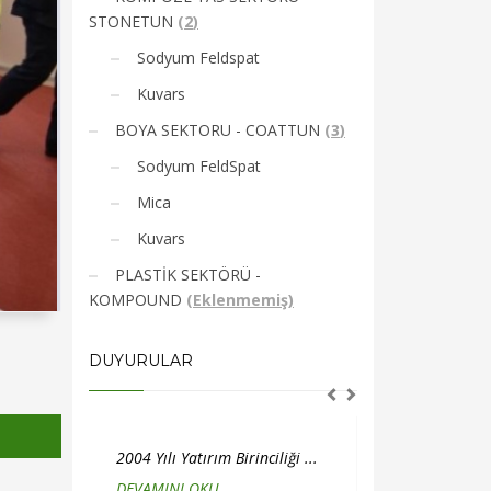
STONETUN
(
2
)
Sodyum Feldspat
Kuvars
BOYA SEKTORU - COATTUN
(
3
)
Sodyum FeldSpat
Mica
Kuvars
PLASTİK SEKTÖRÜ -
KOMPOUND
(
Eklenmemiş
)
DUYURULAR
2005 Yılı İhracat Verileri ...
2005 Yılı Vergi
DEVAMINI OKU
...
DEVAMINI O