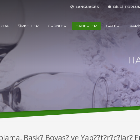
LANGUAGES
BİLGİ TOPLU
IZDA
ŞİRKETLER
ÜRÜNLER
HABERLER
GALERİ
KARİ
HA
Kaplama, Bask? Boyas? ve Yap??t?r?c?lar?